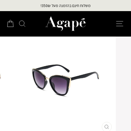
לג
משלוח חינם בהזמנה מעל 350₪!
תוכן
עצירת
מצגת
ניווט באתר
חיפוש
הזמ